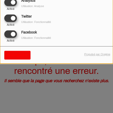
40
Analytics
Utilisation: Analyse
Activé
Twitter
Utilisation: Fonctionnalité
Activé
Facebook
Utilisation: Fonctionnalité
Activé
Propulsé par Orejime
Sauvegarder
Oups, vous avez
rencontré une erreur.
Il semble que la page que vous recherchez n’existe plus.