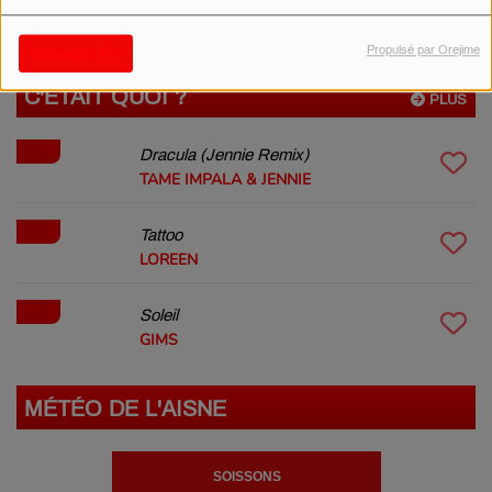
GIMS - SOIS PAS TIMIDE
Propulsé par Orejime
Sauvegarder
C'ÉTAIT QUOI ?
PLUS
14:38
Dracula (Jennie Remix)
TAME IMPALA & JENNIE
14:36
Tattoo
LOREEN
14:32
Soleil
GIMS
MÉTÉO DE L'AISNE