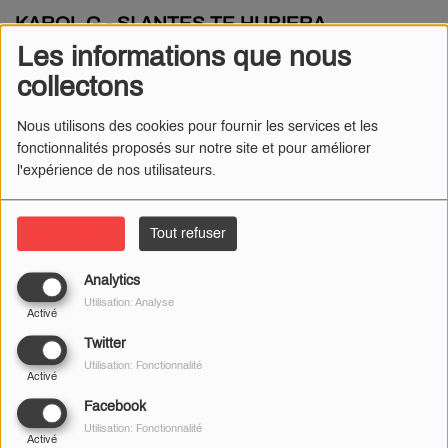
KAROL G - SI ANTES TE HUBIERA
CONOCIDO
Les informations que nous
10 OCTOBRE 2024 - 12:38
collectons
.
Nous utilisons des cookies pour fournir les services et les
fonctionnalités proposés sur notre site et pour améliorer
l'expérience de nos utilisateurs.
Tout accepter
Tout refuser
Analytics
MARK AMBOR - BELONG
KAVINSKY & ANGELE &
TOGETHER
PHOENIX - NIGHTCALL
Utilisation: Analyse
Activé
Twitter
Utilisation: Fonctionnalité
Activé
Facebook
Utilisation: Fonctionnalité
Activé