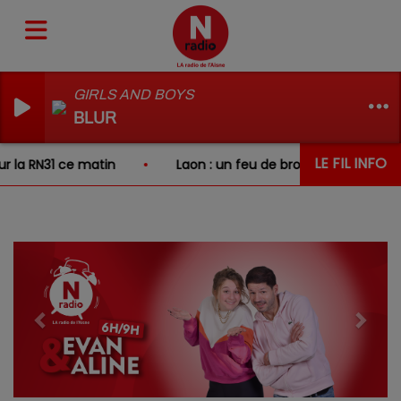
GIRLS AND BOYS
BLUR
LE FIL INFO
 RN31 ce matin
Laon : un feu de broussailles se propage 
Previous
Next