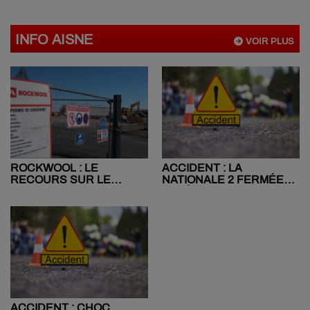
INFO AISNE
VOIR PLUS
ACCIDENT : LA
ROCKWOOL : LE
NATIONALE 2 FERMÉE
RECOURS SUR LE
APRÈS UN CHOC ENTRE
PERMIS DE
DEUX VÉHICULES
CONSTRUIRE SE
POURSUIT MALGRÉ LE
REJET DU RÉFÉRÉ
ACCIDENT : CHOC