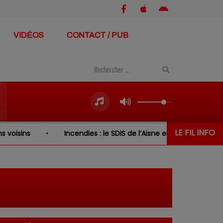
VIDÉOS
CONTACT / PUB
LE FIL INFO
s
Incendies : le SDIS de l’Aisne envoie de nouveau renfo