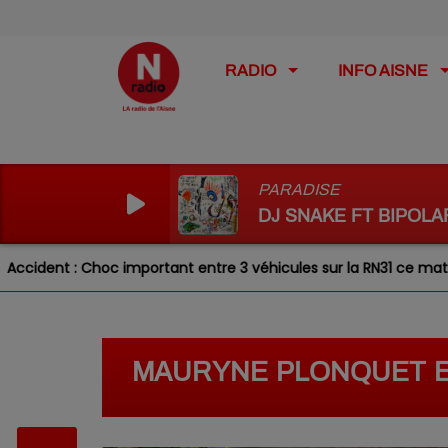
RADIO
INFO AISNE
PARADISE
DJ SNAKE FT BIPOL
t : Choc important entre 3 véhicules sur la RN31 ce matin
MAURYNE PLONQUET ES