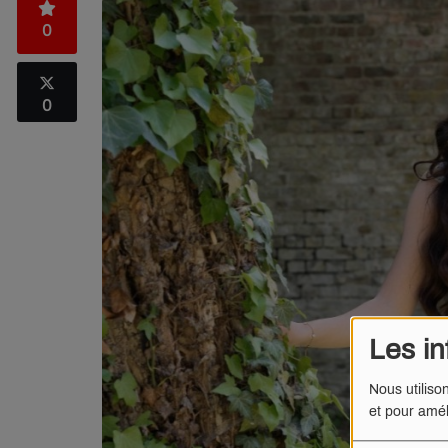
0
0
Les in
Nous utiliso
et pour amél