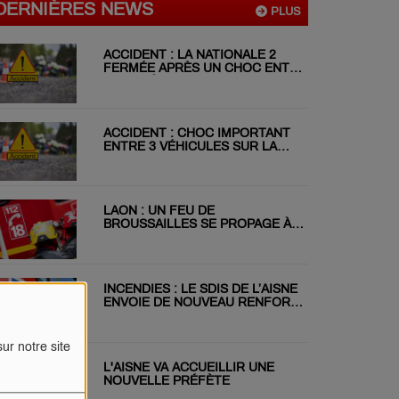
DERNIÈRES NEWS
PLUS
ACCIDENT : LA NATIONALE 2
FERMÉE APRÈS UN CHOC ENTRE
DEUX VÉHICULES
ACCIDENT : CHOC IMPORTANT
ENTRE 3 VÉHICULES SUR LA
RN31 CE MATIN
LAON : UN FEU DE
BROUSSAILLES SE PROPAGE À
DEUX JARDINS VOISINS
INCENDIES : LE SDIS DE L’AISNE
ENVOIE DE NOUVEAU RENFORT
EN GIRONDE
ur notre site
L'AISNE VA ACCUEILLIR UNE
NOUVELLE PRÉFÈTE