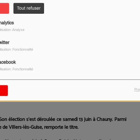
ter
Tout refuser
nalytics
ilisation: Analyse
itter
ilisation: Fonctionnalité
acebook
ilisation: Fonctionnalité
Pro
er
Son élection s'est déroulée ce samedi 13 juin à Chauny. Parmi
re de
Villers-lès-Guise, remporte
le titre.