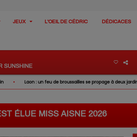
JEUX
L'OEIL DE CÉDRIC
DÉDICACES
AR SUNSHINE
Laon : un feu de broussailles se propage à deux jardins voisin
T ÉLUE MISS AISNE 2026