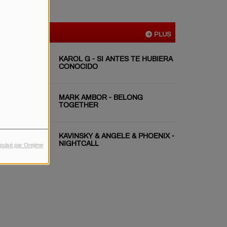
VIDÉOS
PLUS
KAROL G - SI ANTES TE HUBIERA
CONOCIDO
MARK AMBOR - BELONG
TOGETHER
KAVINSKY & ANGELE & PHOENIX -
NIGHTCALL
pulsé par Orejime