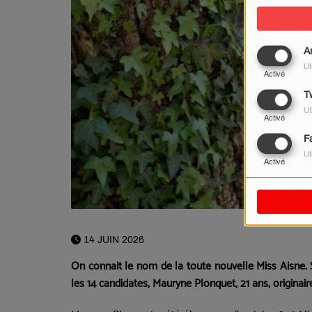
Tout accep
A
Ut
Activé
Tw
Ut
Activé
F
Ut
Activé
Sauvegard
14 JUIN 2026
On connait le nom de la toute nouvelle Miss Aisne. 
les 14 candidates, Mauryne Plonquet, 21 ans, originai