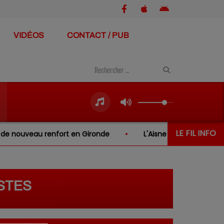
VIDÉOS
CONTACT / PUB
LE FIL INFO
 nouveau renfort en Gironde
L'Aisne va accueillir une no
ISTES