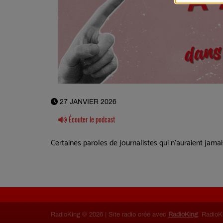
27 JANVIER 2026
Écouter le podcast
Certaines paroles de journalistes qui n'auraient jamai
RadioKing © 2026 | Site radio créé avec
RadioKing
. RadioK