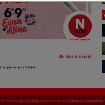
Télécharger le podcast
s du passer à l'antenne...
ing permet de
faire une radio
en ligne facilement.
Politique de confidentialité
|