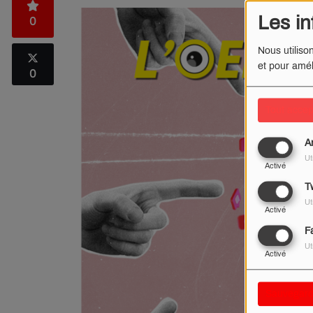
Les in
0
Nous utiliso
et pour amél
0
Tout accep
A
Ut
Activé
Tw
Ut
Activé
F
Ut
Activé
Sauvegard