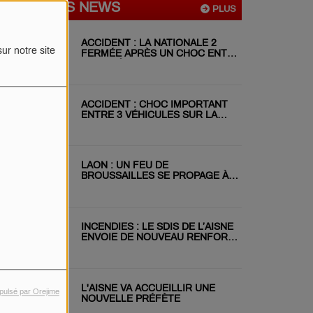
DERNIÈRES NEWS
PLUS
ACCIDENT : LA NATIONALE 2
ur notre site
FERMÉE APRÈS UN CHOC ENTRE
DEUX VÉHICULES
ACCIDENT : CHOC IMPORTANT
ENTRE 3 VÉHICULES SUR LA
RN31 CE MATIN
LAON : UN FEU DE
BROUSSAILLES SE PROPAGE À
DEUX JARDINS VOISINS
INCENDIES : LE SDIS DE L’AISNE
ENVOIE DE NOUVEAU RENFORT
EN GIRONDE
L'AISNE VA ACCUEILLIR UNE
pulsé par Orejime
NOUVELLE PRÉFÈTE