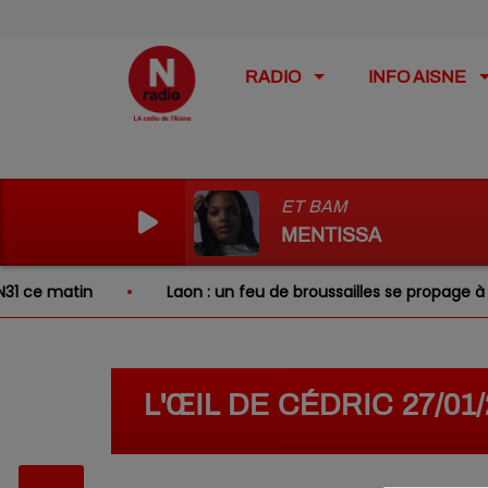
RADIO
INFO AISNE
ET BAM
MENTISSA
ce matin
Laon : un feu de broussailles se propage à deux 
L'ŒIL DE CÉDRIC 27/01