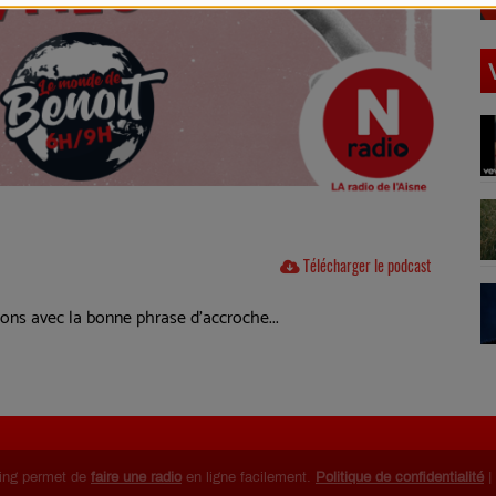
Télécharger le podcast
çons avec la bonne phrase d'accroche...
ing permet de
faire une radio
en ligne facilement.
Politique de confidentialité
|