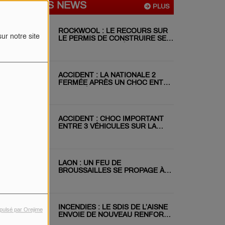
DERNIÈRES NEWS
PLUS
ROCKWOOL : LE RECOURS SUR
ur notre site
LE PERMIS DE CONSTRUIRE SE
POURSUIT MALGRÉ LE REJET DU
RÉFÉRÉ
ACCIDENT : LA NATIONALE 2
FERMÉE APRÈS UN CHOC ENTRE
DEUX VÉHICULES
ACCIDENT : CHOC IMPORTANT
ENTRE 3 VÉHICULES SUR LA
RN31 CE MATIN
LAON : UN FEU DE
BROUSSAILLES SE PROPAGE À
DEUX JARDINS VOISINS
INCENDIES : LE SDIS DE L’AISNE
pulsé par Orejime
ENVOIE DE NOUVEAU RENFORT
EN GIRONDE