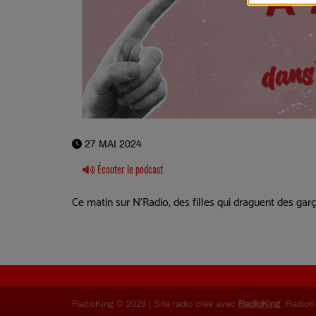
27 MAI 2024
Écouter le podcast
Ce matin sur N'Radio, des filles qui draguent des gar
RadioKing © 2026 | Site radio créé avec
RadioKing
. RadioK