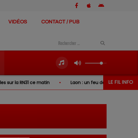
VIDÉOS
CONTACT / PUB
LE FIL INFO
r la RN31 ce matin
Laon : un feu de broussailles se prop