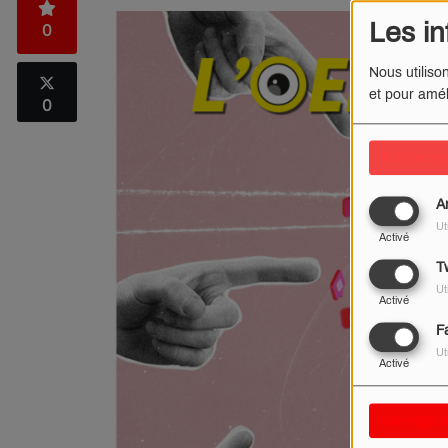
Les in
0
Nous utiliso
et pour amél
0
Tout accep
A
Ut
Activé
Tw
Ut
Activé
F
Ut
Activé
Sauvegard