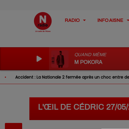
RADIO
INFO AISNE
QUAND MÊME
M POKORA
Accident : La Nationale 2 fermée après un choc entre deux v
L'ŒIL DE CÉDRIC 27/0