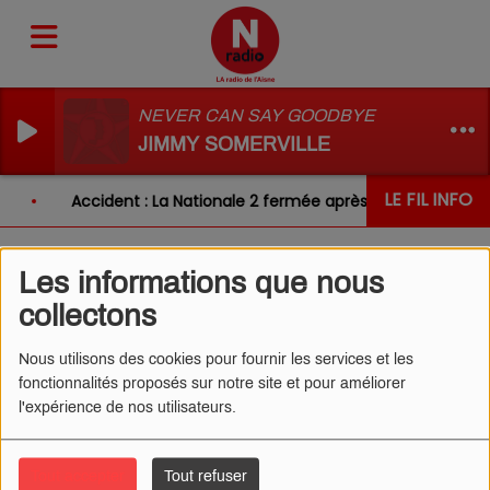
NEVER CAN SAY GOODBYE
JIMMY SOMERVILLE
LE FIL INFO
Accident : La Nationale 2 fermée après un choc entre 
Les informations que nous
L'ŒIL DE CÉDRIC 20/01/2026
collectons
- SYNDROME DE PICA
Nous utilisons des cookies pour fournir les services et les
fonctionnalités proposés sur notre site et pour améliorer
l'expérience de nos utilisateurs.
Tout accepter
Tout refuser