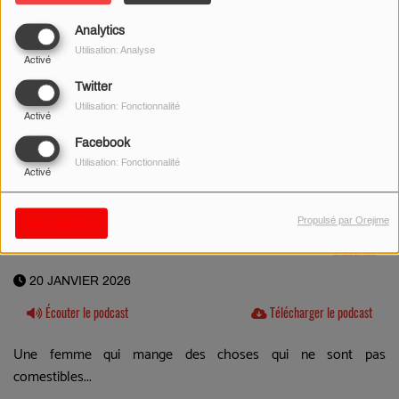
Analytics
Utilisation: Analyse
Activé
Twitter
Utilisation: Fonctionnalité
Activé
Facebook
Utilisation: Fonctionnalité
Activé
Propulsé par Orejime
Sauvegarder
20 JANVIER 2026
Écouter le podcast
Télécharger le podcast
Une femme qui mange des choses qui ne sont pas
comestibles...