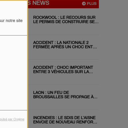
DERNIÈRES NEWS
PLUS
ROCKWOOL : LE RECOURS SUR
ur notre site
LE PERMIS DE CONSTRUIRE SE
POURSUIT MALGRÉ LE REJET DU
RÉFÉRÉ
ACCIDENT : LA NATIONALE 2
FERMÉE APRÈS UN CHOC ENTRE
DEUX VÉHICULES
ACCIDENT : CHOC IMPORTANT
ENTRE 3 VÉHICULES SUR LA
RN31 CE MATIN
LAON : UN FEU DE
BROUSSAILLES SE PROPAGE À
DEUX JARDINS VOISINS
INCENDIES : LE SDIS DE L’AISNE
pulsé par Orejime
ENVOIE DE NOUVEAU RENFORT
EN GIRONDE