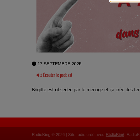
17 SEPTEMBRE 2025
Écouter le podcast
Brigitte est obsédée par le ménage et ça crée des ten
RadioKing © 2026 | Site radio créé avec
RadioKing
. RadioK