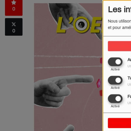
Les in
0
Nous utiliso
et pour amél
0
Tout accep
A
Ut
Activé
Tw
Ut
Activé
F
Ut
Activé
Sauvegard