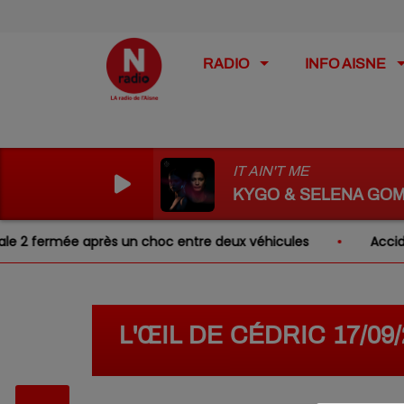
RADIO
INFO AISNE
IT AIN'T ME
KYGO & SELENA GO
2 fermée après un choc entre deux véhicules
Accident :
L'ŒIL DE CÉDRIC 17/0