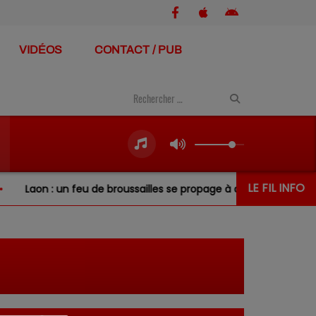
VIDÉOS
CONTACT / PUB
LE FIL INFO
Laon : un feu de broussailles se propage à deux jardins voisins