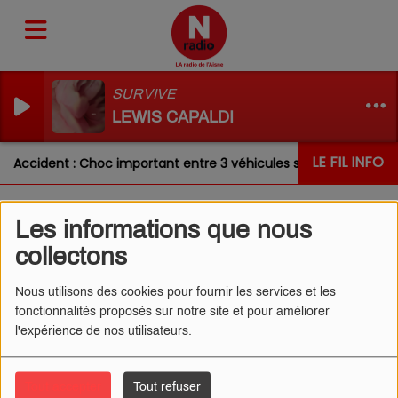
SURVIVE
LEWIS CAPALDI
LE FIL INFO
Accident : Choc important entre 3 véhicules sur la RN31 ce ma
Les informations que nous
L'ŒIL DE CÉDRIC 14/03/2025
collectons
- LES PIGEONS
Nous utilisons des cookies pour fournir les services et les
fonctionnalités proposés sur notre site et pour améliorer
l'expérience de nos utilisateurs.
Tout accepter
Tout refuser