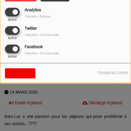
Analytics
Utilisation: Analyse
Activé
Twitter
Utilisation: Fonctionnalité
Activé
Facebook
Utilisation: Fonctionnalité
Activé
Propulsé par Orejime
Sauvegarder
14 MARS 2025
Écouter le podcast
Télécharger le podcast
Jean-Luc a une passion pour les pigeons qui pose problème à
ses voisins... ????​