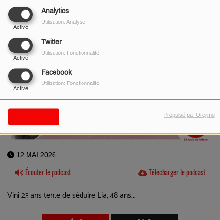
Analytics
Utilisation: Analyse
Activé
Twitter
Utilisation: Fonctionnalité
Activé
Facebook
Utilisation: Fonctionnalité
Activé
Propulsé par Orejime
Sauvegarder
12 MAI 2026
Écouter le podcast
Télécharger le podcast
Vini 23 ans tente de séduire Lia, 48 ans...