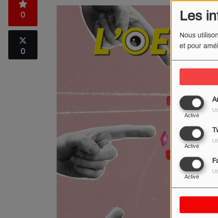
Les in
0
Nous utiliso
et pour amél
0
Tout accep
A
Ut
Activé
Tw
Ut
Activé
F
Ut
Activé
Sauvegard