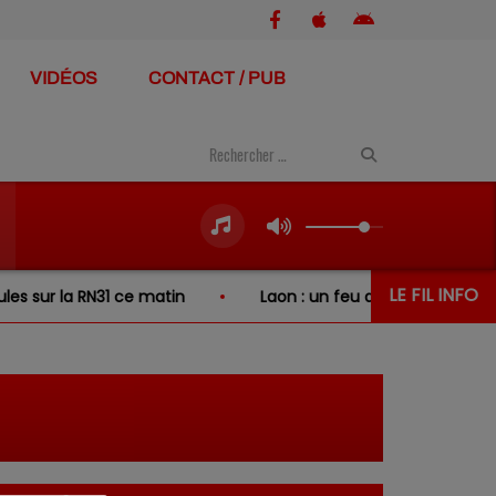
VIDÉOS
CONTACT / PUB
LE FIL INFO
ur la RN31 ce matin
Laon : un feu de broussailles se pro