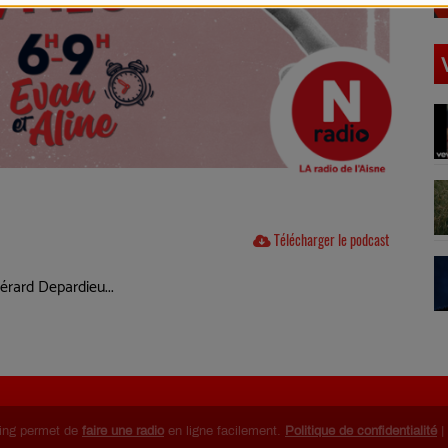
Télécharger le podcast
Gérard Depardieu...
ing permet de
faire une radio
en ligne facilement.
Politique de confidentialité
|