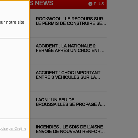
DERNIÈRES NEWS
PLUS
ROCKWOOL : LE RECOURS SUR
ur notre site
LE PERMIS DE CONSTRUIRE SE
POURSUIT MALGRÉ LE REJET DU
RÉFÉRÉ
ACCIDENT : LA NATIONALE 2
FERMÉE APRÈS UN CHOC ENTRE
DEUX VÉHICULES
ACCIDENT : CHOC IMPORTANT
ENTRE 3 VÉHICULES SUR LA
RN31 CE MATIN
LAON : UN FEU DE
BROUSSAILLES SE PROPAGE À
DEUX JARDINS VOISINS
INCENDIES : LE SDIS DE L’AISNE
pulsé par Orejime
ENVOIE DE NOUVEAU RENFORT
EN GIRONDE