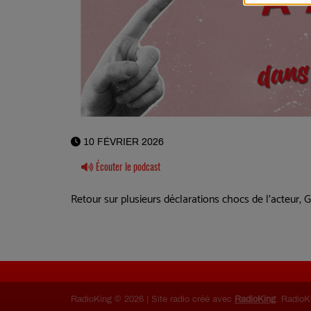
10 FÉVRIER 2026
Écouter le podcast
Retour sur plusieurs déclarations chocs de l'acteur, 
RadioKing © 2026 | Site radio créé avec
RadioKing
. RadioK