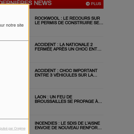
DERNIÈRES NEWS
PLUS
ROCKWOOL : LE RECOURS SUR
LE PERMIS DE CONSTRUIRE SE
ur notre site
POURSUIT MALGRÉ LE REJET DU
RÉFÉRÉ
ACCIDENT : LA NATIONALE 2
FERMÉE APRÈS UN CHOC ENTRE
DEUX VÉHICULES
ACCIDENT : CHOC IMPORTANT
ENTRE 3 VÉHICULES SUR LA
RN31 CE MATIN
LAON : UN FEU DE
BROUSSAILLES SE PROPAGE À
DEUX JARDINS VOISINS
INCENDIES : LE SDIS DE L’AISNE
ENVOIE DE NOUVEAU RENFORT
pulsé par Orejime
EN GIRONDE