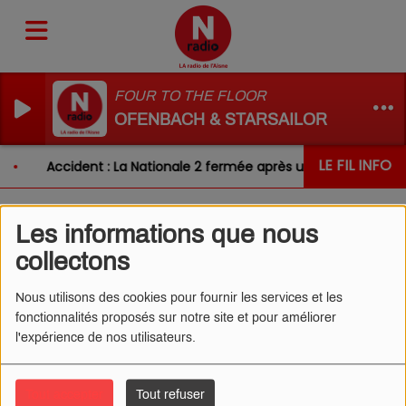
FOUR TO THE FLOOR
OFENBACH & STARSAILOR
LE FIL INFO
Accident : La Nationale 2 fermée après un choc entre de
Les informations que nous
L'ŒIL DE CÉDRIC 06/11/2024
collectons
- LA CANTINE
Nous utilisons des cookies pour fournir les services et les
fonctionnalités proposés sur notre site et pour améliorer
l'expérience de nos utilisateurs.
Tout accepter
Tout refuser