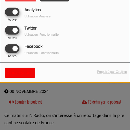
Analytics
Utilisation: Analyse
Activé
Twitter
Utilisation: Fonctionnalité
Activé
Facebook
Utilisation: Fonctionnalité
Activé
Propulsé par Orejime
Sauvegarder
06 NOVEMBRE 2024
Écouter le podcast
Télécharger le podcast
Ce matin sur N'Radio, on s'intéresse à un reportage dans la pire
cantine scolaire de France...