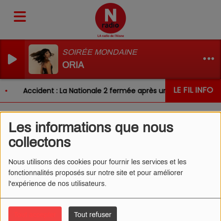
SOIRÉE MONDAINE
ORIA
LE FIL INFO
Accident : La Nationale 2 fermée après un choc entre deu
Les informations que nous
L'ŒIL DE CÉDRIC 06/05/2024
collectons
- LA TOURISTA
Nous utilisons des cookies pour fournir les services et les
fonctionnalités proposés sur notre site et pour améliorer
l'expérience de nos utilisateurs.
Tout accepter
Tout refuser