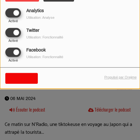
Analytics
Utilisation: Analyse
Activé
Twitter
Utilisation: Fonctionnalité
Activé
Facebook
Utilisation: Fonctionnalité
Activé
Propulsé par Orejime
Sauvegarder
06 MAI 2024
Écouter le podcast
Télécharger le podcast
Ce matin sur N'Radio, une tiktokeuse en voyage au Japon qui a
attrapé la tourista...