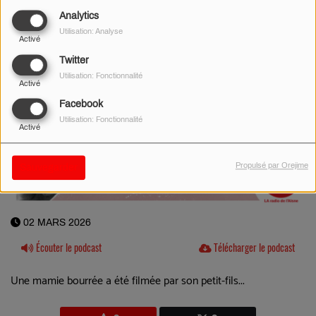
Analytics
Utilisation: Analyse
Activé
Twitter
Utilisation: Fonctionnalité
Activé
Facebook
Utilisation: Fonctionnalité
Activé
Propulsé par Orejime
Sauvegarder
02 MARS 2026
Écouter le podcast
Télécharger le podcast
Une mamie bourrée a été filmée par son petit-fils...