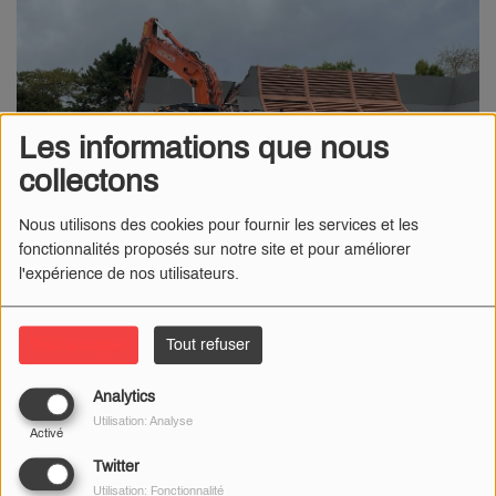
Les informations que nous
collectons
Nous utilisons des cookies pour fournir les services et les
fonctionnalités proposés sur notre site et pour améliorer
l'expérience de nos utilisateurs.
Tout accepter
Tout refuser
30 SEPTEMBRE 2024
Analytics
Fermé depuis l'incendie du 29 mai 2024, le McDonald’s de
Utilisation: Analyse
Soissons a été ravagé par les flammes. Il doit être démoli avant
Activé
d'être reconstruit.
Twitter
Utilisation: Fonctionnalité