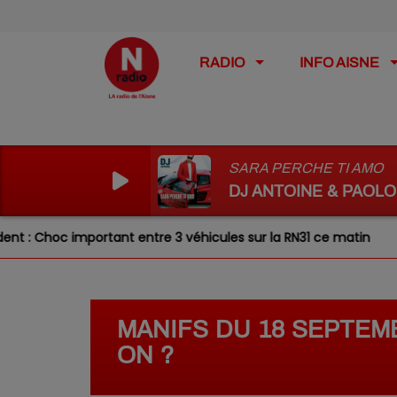
RADIO
INFO AISNE
SARA PERCHE TI AMO
DJ ANTOINE & PAOLO
tant entre 3 véhicules sur la RN31 ce matin
Laon : un f
MANIFS DU 18 SEPTEMB
ON ?