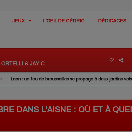
JEUX
L'OEIL DE CÉDRIC
DÉDICACES
 ORTELLI & JAY C
eu de broussailles se propage à deux jardins voisins
Ince
RE DANS L'AISNE : OÙ ET À QUE