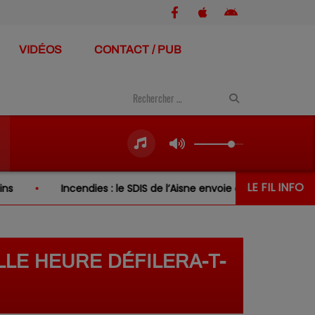
VIDÉOS
CONTACT / PUB
LE FIL INFO
ndies : le SDIS de l’Aisne envoie de nouveau renfort en Gironde
LLE HEURE DÉFILERA-T-