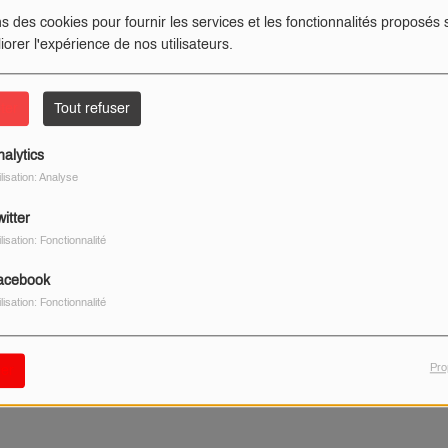
im
ns des cookies pour fournir les services et les fonctionnalités proposés s
iorer l'expérience de nos utilisateurs.
ter
Tout refuser
nalytics
ilisation: Analyse
itter
piscine
ilisation: Fonctionnalité
acebook
ilisation: Fonctionnalité
Pro
er