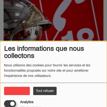
Les informations que nous
collectons
Nous utilisons des cookies pour fournir les services et les
04 FÉVRIER 2026
fonctionnalités proposés sur notre site et pour améliorer
l'expérience de nos utilisateurs.
Un violent incendie s'est déclaré très tard, ce mardi 3 février,
dans une maison à Esquéhéries (02). Un homme âgé de 59 ans
est mort et sa femme blessée.
Tout accepter
Tout refuser
Les pompiers sont intervenus ce mardi 3 février en Thiérache, à
Analytics
Esquéhéries. Un incendie s'est déclaré en fin de soirée, vers 23