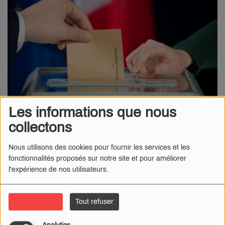
Les informations que nous
collectons
16 MARS 2026
Nous utilisons des cookies pour fournir les services et les
fonctionnalités proposés sur notre site et pour améliorer
Elections municipales 2026 dans l'Aisne
l'expérience de nos utilisateurs.
Le premier tour des élections municipales s’est tenu ce
dimanche 15 mars. Dans l'Aisne, plusieurs maires sortants ont
Tout accepter
Tout refuser
été réélus dès le premier tour :