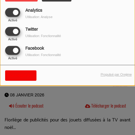
Analytics
Utilisation: Analyse
Activé
Twitter
Utilisation: Fonctionnalité
Activé
Facebook
Utilisation: Fonctionnalité
Activé
Propulsé par Orejime
Sauvegarder
08 JANVIER 2026
Écouter le podcast
Télécharger le podcast
Florilège de publicités pour des jouets diffusées à la TV avant
noël...