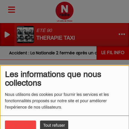
ETÉ 90
THERAPIE TAXI
LE FIL INFO
Accident : La Nationale 2 fermée après un choc entre deux 
Les informations que nous
L'ŒIL DE CÉDRIC 08/01/2026
collectons
- DRÔLES DE PUBS
Nous utilisons des cookies pour fournir les services et les
fonctionnalités proposés sur notre site et pour améliorer
l'expérience de nos utilisateurs.
Tout accepter
Tout refuser