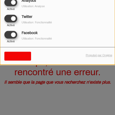
40
Analytics
Utilisation: Analyse
Activé
Twitter
Utilisation: Fonctionnalité
Activé
Facebook
Utilisation: Fonctionnalité
Activé
Propulsé par Orejime
Sauvegarder
Oups, vous avez
rencontré une erreur.
Il semble que la page que vous recherchez n’existe plus.