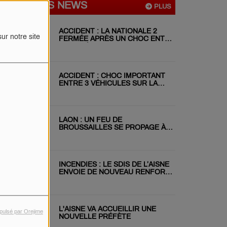
DERNIÈRES NEWS
PLUS
ACCIDENT : LA NATIONALE 2
ur notre site
FERMÉE APRÈS UN CHOC ENTRE
DEUX VÉHICULES
ACCIDENT : CHOC IMPORTANT
ENTRE 3 VÉHICULES SUR LA
RN31 CE MATIN
LAON : UN FEU DE
BROUSSAILLES SE PROPAGE À
DEUX JARDINS VOISINS
INCENDIES : LE SDIS DE L’AISNE
ENVOIE DE NOUVEAU RENFORT
EN GIRONDE
L'AISNE VA ACCUEILLIR UNE
pulsé par Orejime
NOUVELLE PRÉFÈTE