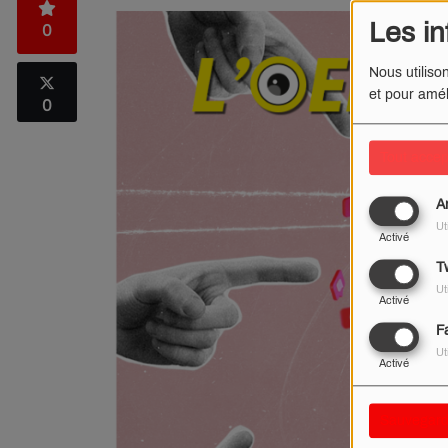
Les in
0
Nous utiliso
et pour amél
0
Tout accep
A
Ut
Activé
Tw
Ut
Activé
F
Ut
Activé
Sauvegard