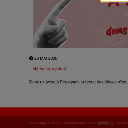
20 MAI 2026
Écouter le podcast
Dans un lycée à Perpignan, la tenue des élèves n'est p
RadioKing © 2026 | Site radio créé avec
RadioKing
. RadioK