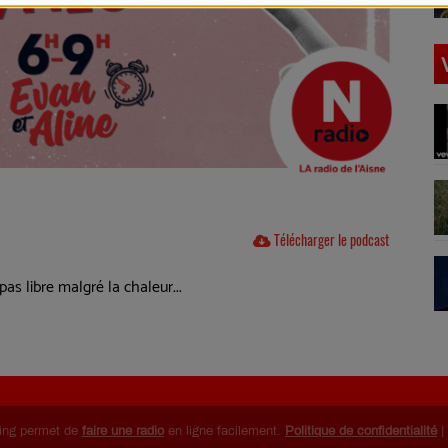
Télécharger le podcast
as libre malgré la chaleur...
ing permet de
faire une radio
en ligne facilement.
Politique de confidentialité
|