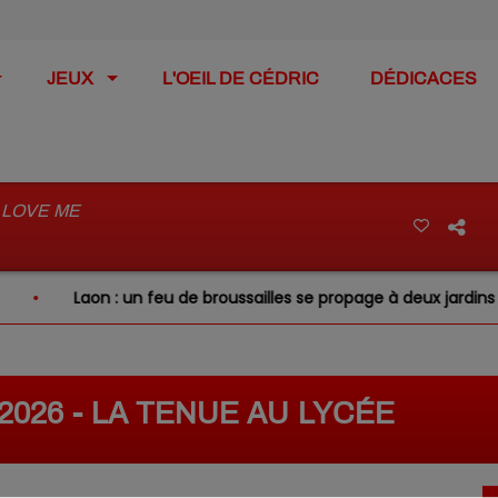
JEUX
L'OEIL DE CÉDRIC
DÉDICACES
 LOVE ME
Laon : un feu de broussailles se propage à deux jardins vois
/2026 - LA TENUE AU LYCÉE