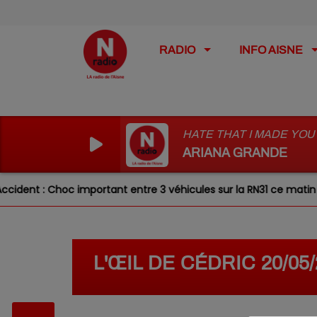
RADIO
INFO AISNE
HATE THAT I MADE YOU
ARIANA GRANDE
ent : Choc important entre 3 véhicules sur la RN31 ce matin
L'ŒIL DE CÉDRIC 20/05