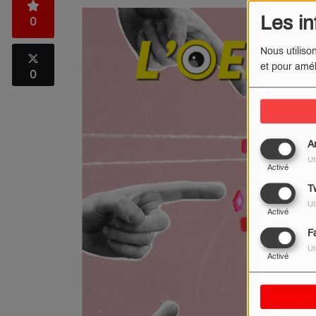
Les in
0
Nous utiliso
et pour amél
0
Tout accep
A
Ut
Activé
Tw
Ut
Activé
F
Ut
Activé
Sauvegard