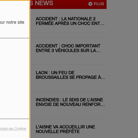
DERNIÈRES NEWS
PLUS
ACCIDENT : LA NATIONALE 2
ur notre site
FERMÉE APRÈS UN CHOC ENTRE
DEUX VÉHICULES
ACCIDENT : CHOC IMPORTANT
ENTRE 3 VÉHICULES SUR LA
RN31 CE MATIN
LAON : UN FEU DE
BROUSSAILLES SE PROPAGE À
DEUX JARDINS VOISINS
INCENDIES : LE SDIS DE L’AISNE
ENVOIE DE NOUVEAU RENFORT
EN GIRONDE
L'AISNE VA ACCUEILLIR UNE
pulsé par Orejime
NOUVELLE PRÉFÈTE