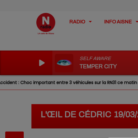
RADIO
INFO AISNE
SELF AWARE
TEMPER CITY
ent : Choc important entre 3 véhicules sur la RN31 ce matin
L'ŒIL DE CÉDRIC 19/03