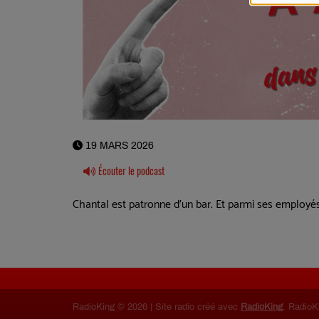
19 MARS 2026
Écouter le podcast
Chantal est patronne d'un bar. Et parmi ses employés, 
RadioKing © 2026 | Site radio créé avec
RadioKing
. RadioK