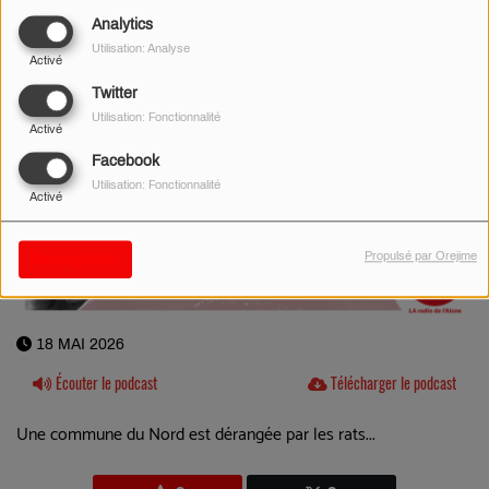
Analytics
Utilisation: Analyse
Activé
Twitter
Utilisation: Fonctionnalité
Activé
Facebook
Utilisation: Fonctionnalité
Activé
Propulsé par Orejime
Sauvegarder
18 MAI 2026
Écouter le podcast
Télécharger le podcast
Une commune du Nord est dérangée par les rats...