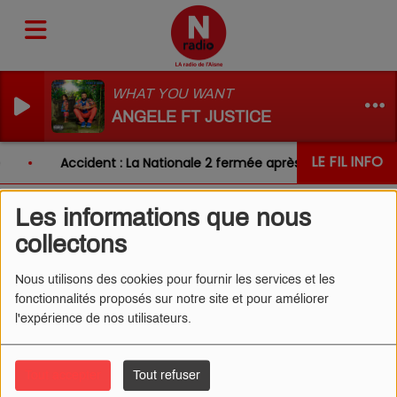
WHAT YOU WANT
ANGELE FT JUSTICE
LE FIL INFO
Accident : La Nationale 2 fermée après un choc entre 
Les informations que nous
collectons
L'ŒIL DE CÉDRIC 18/05/2026
- LES RATS
Nous utilisons des cookies pour fournir les services et les
fonctionnalités proposés sur notre site et pour améliorer
l'expérience de nos utilisateurs.
Tout accepter
Tout refuser