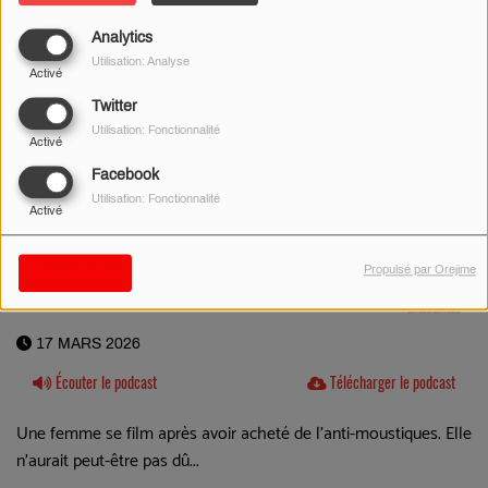
Analytics
Utilisation: Analyse
Activé
Twitter
Utilisation: Fonctionnalité
Activé
Facebook
Utilisation: Fonctionnalité
Activé
Propulsé par Orejime
Sauvegarder
17 MARS 2026
Écouter le podcast
Télécharger le podcast
Une femme se film après avoir acheté de l'anti-moustiques. Elle
n'aurait peut-être pas dû...