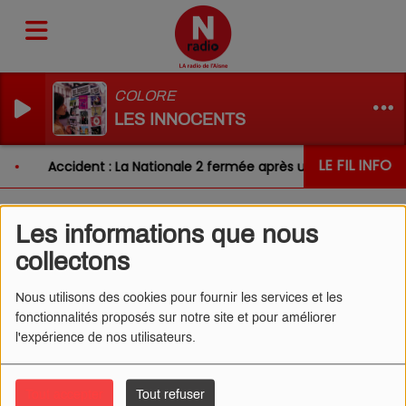
COLORE
LES INNOCENTS
LE FIL INFO
Accident : La Nationale 2 fermée après un choc entre de
Les informations que nous
L'ŒIL DE CÉDRIC 17/03/2026
collectons
- L'ANTI-MOUSTIQUES
Nous utilisons des cookies pour fournir les services et les
fonctionnalités proposés sur notre site et pour améliorer
l'expérience de nos utilisateurs.
Tout accepter
Tout refuser