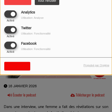
Tout accepter
Tout refuser
Analytics
Utilisation: Analyse
Activé
Twitter
Utilisation: Fonctionnalité
Activé
Facebook
Utilisation: Fonctionnalité
Activé
Propulsé par Orejime
Sauvegarder
16 JANVIER 2026
Écouter le podcast
Télécharger le podcast
Dans une interview, une femme a fait des révélations sur son