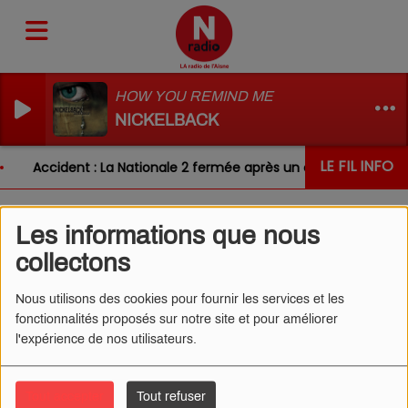
HOW YOU REMIND ME
NICKELBACK
LE FIL INFO
Accident : La Nationale 2 fermée après un choc entre deux
Les informations que nous
L'ŒIL DE CÉDRIC 13/05/2026
collectons
- IMMERSION DANS LE X
Nous utilisons des cookies pour fournir les services et les
fonctionnalités proposés sur notre site et pour améliorer
l'expérience de nos utilisateurs.
Tout accepter
Tout refuser