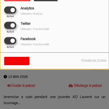
Analytics
Utilisation: Analyse
Activé
Twitter
Utilisation: Fonctionnalité
Activé
Facebook
Utilisation: Fonctionnalité
Activé
Propulsé par Orejime
Sauvegarder
13 MAI 2026
Écouter le podcast
Télécharger le podcast
Jeremstar a suivi pendant une journée AD Laurent sur un
tournage...