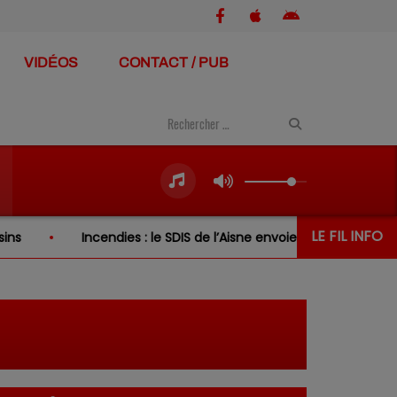
VIDÉOS
CONTACT / PUB
LE FIL INFO
ncendies : le SDIS de l’Aisne envoie de nouveau renfort en Girond