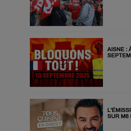
IL Y A 10 MOIS
AISNE :
SEPTEM
IL Y A 11 MOIS
L'ÉMISS
SUR M6