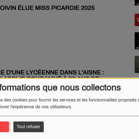
BOIVIN ÉLUE MISS PICARDIE 2025
 D'UNE LYCÉENNE DANS L'AISNE :
LAFOLIE CONDAMNÉ À 30 ANS DE
 FERME
formations que nous collectons
ns des cookies pour fournir les services et les fonctionnalités proposés s
iorer l'expérience de nos utilisateurs.
ter
Tout refuser
-COTTERÊTS : UNE ENTREPRISE DE