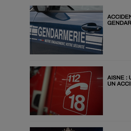
IL Y A 9 MOIS
ACCIDEN
GENDAR
IL Y A 9 MOIS
AISNE :
UN ACCI
IL Y A 10 MOIS