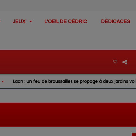
JEUX
L'OEIL DE CÉDRIC
DÉDICACES
n feu de broussailles se propage à deux jardins voisins
I