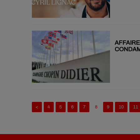
IL Y A 11 MOIS
AFFAIRE
CONDAM
<
4
5
6
7
8
9
10
11