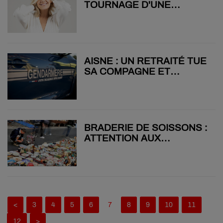
TOURNAGE D'UNE
NOUVELLE ÉMISSION
DANS L'AISNE
AISNE : UN RETRAITÉ TUE
SA COMPAGNE ET
RETOURNE L'ARME
CONTRE LUI À SINCENY
BRADERIE DE SOISSONS :
ATTENTION AUX
DIFFICULTÉS DE
CIRCULATION ET DE
STATIONNEMENT
<
3
4
5
6
7
8
9
10
11
12
>