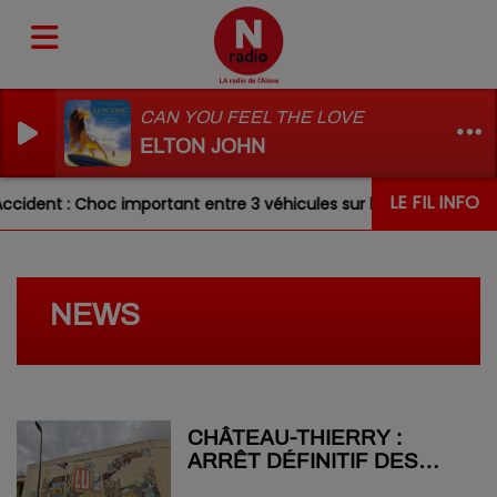
CAN YOU FEEL THE LOVE
ELTON JOHN
LE FIL INFO
cident : Choc important entre 3 véhicules sur la RN31 ce matin
NEWS
CHÂTEAU-THIERRY :
ARRÊT DÉFINITIF DES
ACTIVITÉS DE L’USINE LU