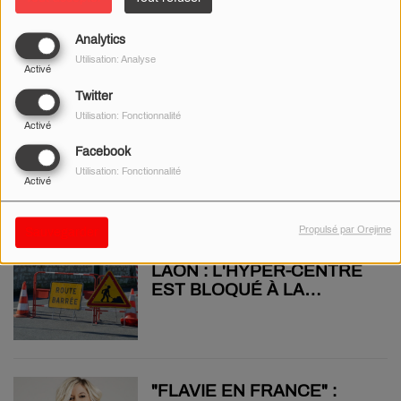
AISNE : FACE-À-FACE
Analytics
MORTEL ENTRE UN
Utilisation: Analyse
CAMION ET UNE VOITURE
Activé
PRÈS DE LAON
Twitter
Utilisation: Fonctionnalité
Activé
AISNE : DESTRUCTION
Facebook
VOLONTAIRE D'UN
Utilisation: Fonctionnalité
Activé
MÉMORIAL DES
DÉPORTÉS
Propulsé par Orejime
Sauvegarder
LAON : L'HYPER-CENTRE
EST BLOQUÉ À LA
CIRCULATION CE JEUDI 16
OCTOBRE
"FLAVIE EN FRANCE" :