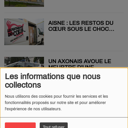
CE VENDREDI 14
NOVEMBRE
AISNE : LES RESTOS DU
CŒUR SOUS LE CHOC
APRÈS LE VOL D'UN DE
LEURS CAMIONS
UN AXONAIS AVOUE LE
MEURTRE D'UNE
OCTOGÉNAIRE EN ISÈRE
Les informations que nous
collectons
Nous utilisons des cookies pour fournir les services et les
CHÂTEAU-THIERRY : UN
fonctionnalités proposés sur notre site et pour améliorer
CENTRE DE SOINS
l'expérience de nos utilisateurs.
IMMÉDIATS OUVRE SES
PORTES CE LUNDI
Tout accepter
Tout refuser